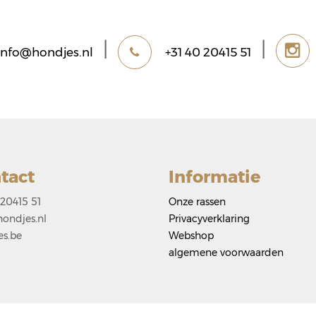
|
|
info@hondjes.nl
+31 40 20415 51
tact
Informatie
 20415 51
Onze rassen
ondjes.nl
Privacyverklaring
es.be
Webshop
algemene voorwaarden