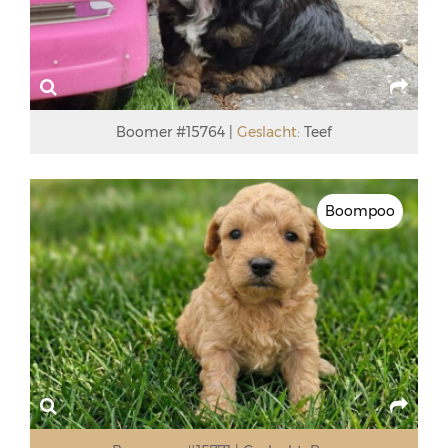
Boomer #15764
Geslacht:
Teef
Boompoo