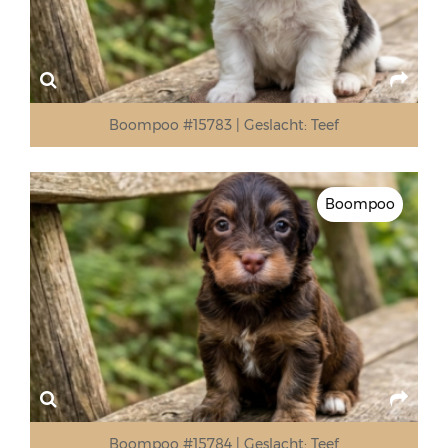
Boompoo #15783
Geslacht:
Teef
Boompoo
Boompoo #15784
Geslacht:
Teef