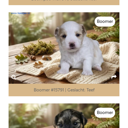
Boomer
Boomer #15791
Geslacht:
Teef
Boomer