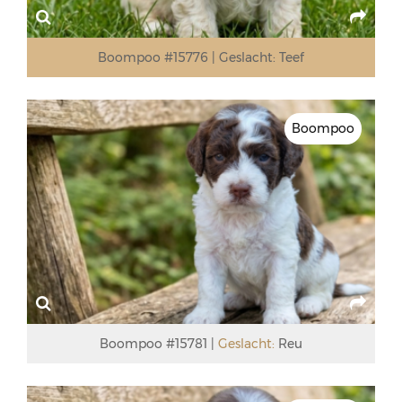
Boompoo #15776
Geslacht:
Teef
Boompoo
Boompoo #15781
Geslacht:
Reu