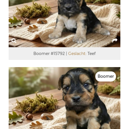
Boomer #15792
Geslacht:
Teef
Boomer