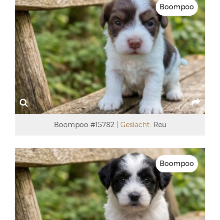
Boompoo
Boompoo #15782
Geslacht:
Reu
Boompoo