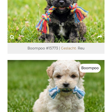
Boompoo #15773
Geslacht:
Reu
Boompoo