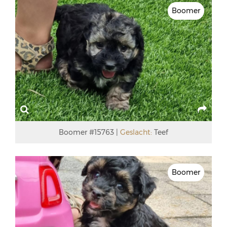
Boomer
Boomer #15763
Geslacht:
Teef
Boomer