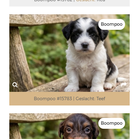
Boompoo
Boompoo #15783
Geslacht:
Teef
Boompoo