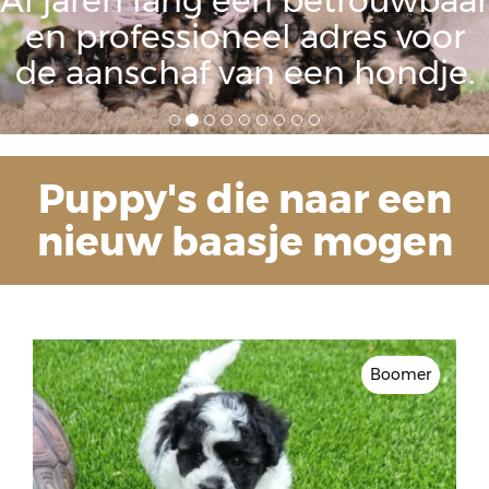
Al jaren lang een betrouwbaar
en professioneel adres voor
de aanschaf van een hondje.
Puppy's die naar een
nieuw baasje mogen
Boomer