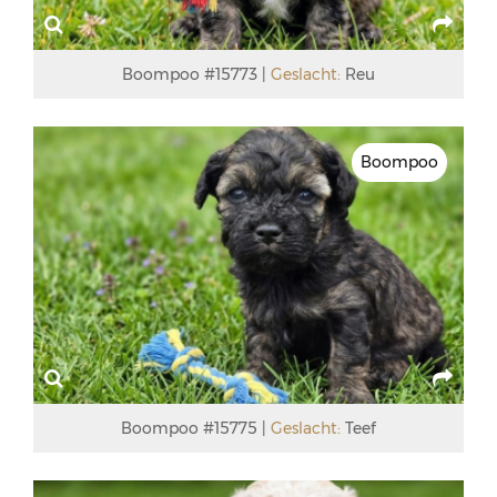
Boompoo #15773
Geslacht:
Reu
Boompoo
Boompoo #15775
Geslacht:
Teef