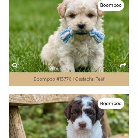
Boompoo
Boompoo #15776
Geslacht:
Teef
Boompoo