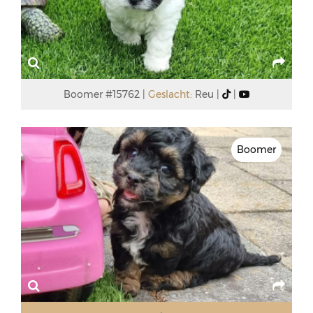
Boomer #15762
Geslacht:
Reu
Boomer