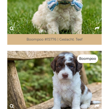
Boompoo #15776
Geslacht:
Teef
Boompoo