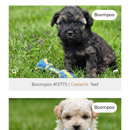
Boompoo
Boompoo #15775
Geslacht:
Teef
Boompoo