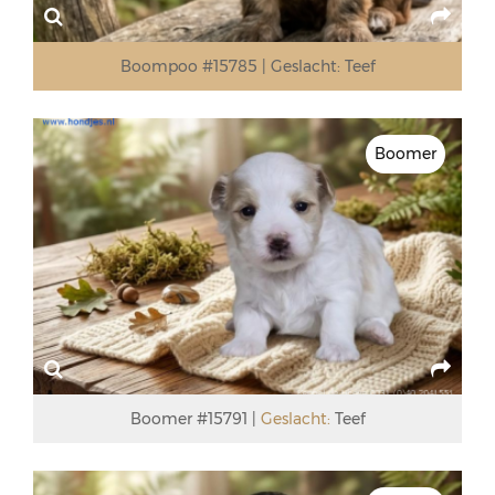
Boompoo #15785
Geslacht:
Teef
Boomer
Boomer #15791
Geslacht:
Teef