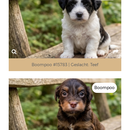
Boompoo #15783
Geslacht:
Teef
Boompoo