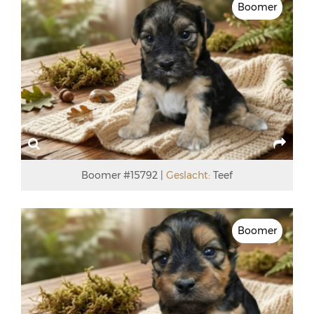
Boomer
Boomer #15792
Geslacht:
Teef
Boomer