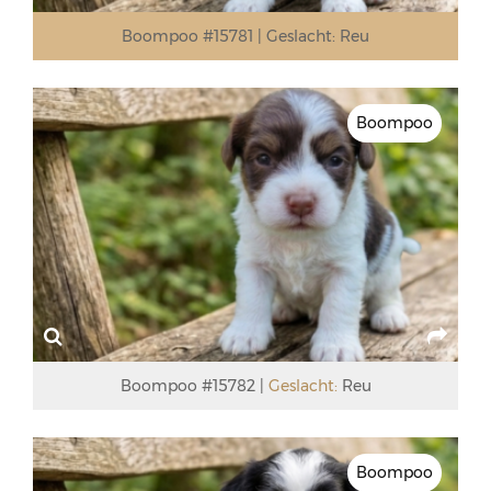
Boompoo #15781
Geslacht:
Reu
Boompoo
Boompoo #15782
Geslacht:
Reu
Boompoo