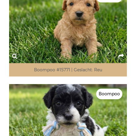
Boompoo #15771
Geslacht:
Reu
Boompoo