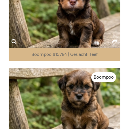
Boompoo #15784
Geslacht:
Teef
Boompoo