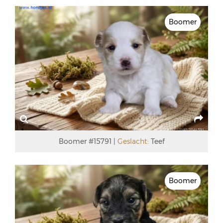
Boomer
Boomer #15791
Geslacht:
Teef
Boomer