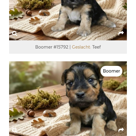
Boomer #15792
Geslacht:
Teef
Boomer