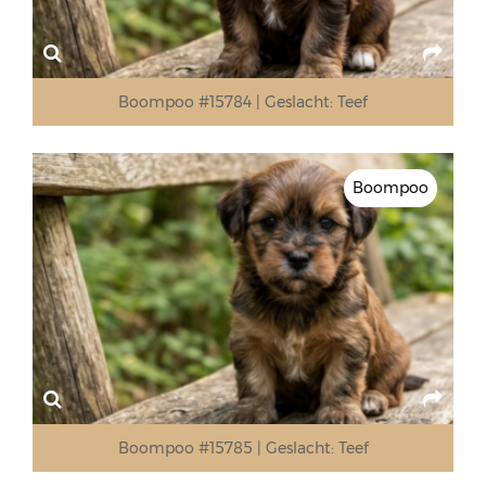
Boompoo #15784
Geslacht:
Teef
Boompoo
Boompoo #15785
Geslacht:
Teef