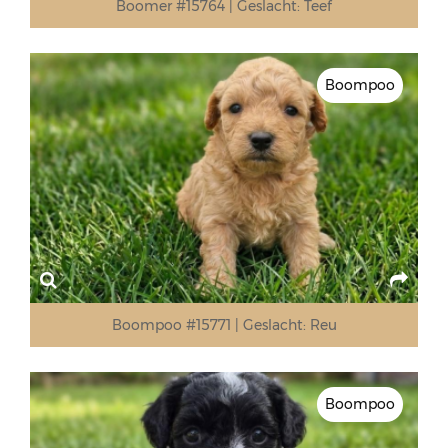
Boomer #15764
Geslacht:
Teef
Boompoo
Boompoo #15771
Geslacht:
Reu
Boompoo